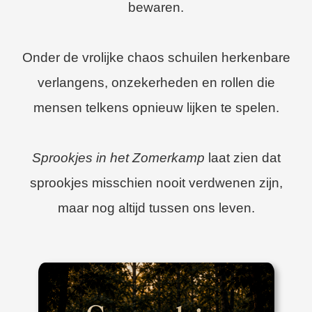
bewaren.
 op de
e. Hierdoor
 website-
Onder de vrolijke chaos schuilen herkenbare
ren
nte
verlangens, onzekerheden en rollen die
enties
mensen telkens opnieuw lijken te spelen.
gebaseerd
 gedrag van
ezoeker.
Sprookjes in het Zomerkamp
laat zien dat
sprookjes misschien nooit verdwenen zijn,
uren
maar nog altijd tussen ons leven.