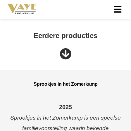
ngen
Eerdere producties
 policy
oneel
onele
Sprookjes in het Zomerkamp
s zijn
kelijk om
bsite te
ken. Ze
2025
 gebruikt
Sprookjes in het Zomerkamp is een speelse
asisfuncties
der deze
familievoorstelling waarin bekende