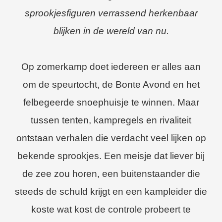
s kan de
sprookjesfiguren verrassend herkenbaar
e niet
oneren.
blijken in de wereld van nu.
ieken
ische
Op zomerkamp doet iedereen er alles aan
s worden
om de speurtocht, de Bonte Avond en het
kt om
em
felbegeerde snoephuisje te winnen. Maar
tie te
tussen tenten, kampregels en rivaliteit
elen over
drag van
ontstaan verhalen die verdacht veel lijken op
zoeker op
bekende sprookjes. Een meisje dat liever bij
site.
de zee zou horen, een buitenstaander die
ing
steeds de schuld krijgt en een kampleider die
ingcookies
 gebruikt
koste wat kost de controle probeert te
oekers te